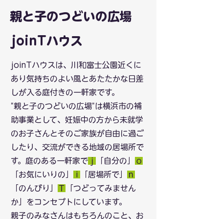
親と子のつどいの広場
joinTハウス
joinTハウスは、川和富士公園近くに
あり気持ちのよい風とあたたかな日差
しが入る庭付きの一軒家です。
​"親と子のつどいの広場"は横浜市の補
助事業として、妊娠中の方から未就学
のお子さんとそのご家族が自由に過ご
したり、交流ができる地域の居場所で
す。庭のある一軒家で
ｊ
「自分の」
ｏ
「お気にいりの」
i
「居場所で」
ｎ
「のんびり」
Ｔ
「つどってみません
か」をコンセプトにしています。
​親子のみなさんはもちろんのこと、お